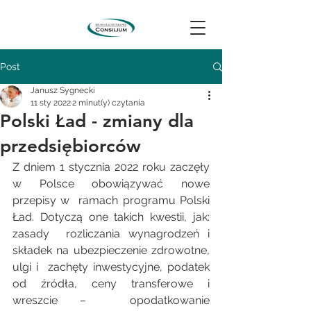
Post
Janusz Sygnecki
11 sty 2022
2 minut(y) czytania
Polski Ład - zmiany dla
przedsiębiorców
Z dniem 1 stycznia 2022 roku zaczęły 
w Polsce obowiązywać nowe 
przepisy w  ramach programu Polski 
Ład. Dotyczą one takich kwestii, jak: 
zasady  rozliczania wynagrodzeń i 
składek na ubezpieczenie zdrowotne, 
ulgi i  zachęty inwestycyjne, podatek 
od źródła, ceny transferowe i 
wreszcie –  opodatkowanie 