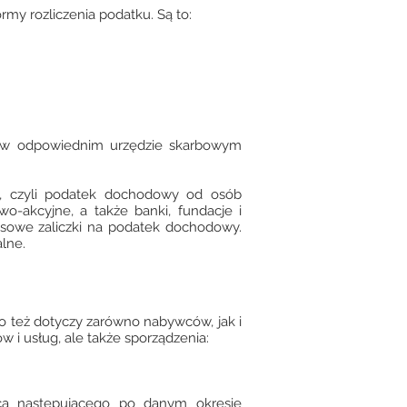
my rozliczenia podatku. Są to:
ę w odpowiednim urzędzie skarbowym
IT, czyli podatek dochodowy od osób
o-akcyjne, a także banki, fundacje i
esowe zaliczki na podatek dochodowy.
lne.
o też dotyczy zarówno nabywców, jak i
 i usług, ale także sporządzenia:
ąca następującego po danym okresie