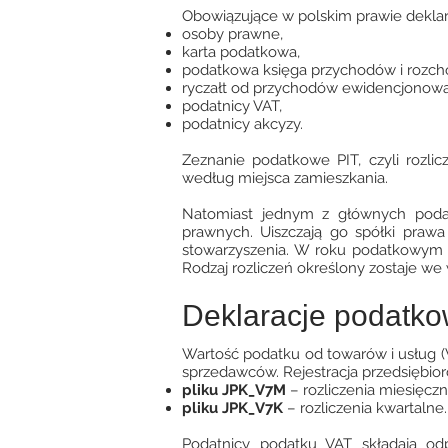
Obowiązujące w polskim prawie deklara
osoby prawne,
karta podatkowa,
podatkowa księga przychodów i rozch
ryczałt od przychodów ewidencjonow
podatnicy VAT,
podatnicy akcyzy.
Zeznanie podatkowe PIT, czyli roz
według miejsca zamieszkania.
Natomiast jednym z głównych podatk
prawnych. Uiszczają go spółki prawa
stowarzyszenia. W roku podatkowym p
Rodzaj rozliczeń określony zostaje we 
Deklaracje podatk
Wartość podatku od towarów i usług (
sprzedawców. Rejestracja przedsiębiorc
pliku JPK_V7M
– rozliczenia miesięczn
pliku JPK_V7K
– rozliczenia kwartalne.
Podatnicy podatku VAT składają od