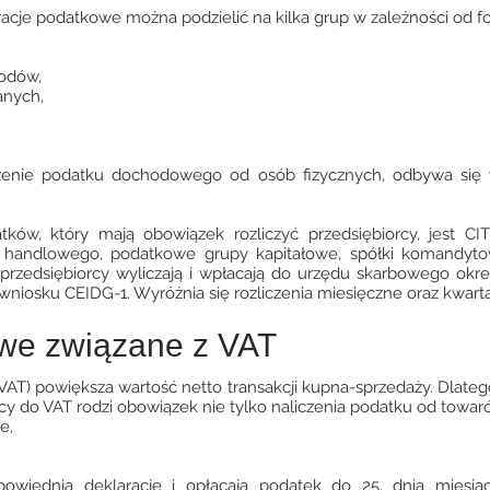
cje podatkowe można podzielić na kilka grup w zależności od for
odów,
anych,
liczenie podatku dochodowego od osób fizycznych, odbywa si
ów, który mają obowiązek rozliczyć przedsiębiorcy, jest C
 handlowego, podatkowe grupy kapitałowe, spółki komandytow
rzedsiębiorcy wyliczają i wpłacają do urzędu skarbowego okr
wniosku CEIDG-1. Wyróżnia się rozliczenia miesięczne oraz kwarta
owe związane z VAT
VAT) powiększa wartość netto transakcji kupna-sprzedaży. Dlateg
y do VAT rodzi obowiązek nie tylko naliczenia podatku od towarów
e,
powiednią deklarację i opłacają podatek do 25. dnia miesi