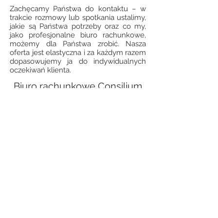
Zachęcamy Państwa do kontaktu – w
trakcie rozmowy lub spotkania ustalimy,
jakie są Państwa potrzeby oraz co my,
jako profesjonalne biuro rachunkowe,
możemy dla Państwa zrobić. Nasza
oferta jest elastyczna i za każdym razem
dopasowujemy ja do indywidualnych
oczekiwań klienta.
Biuro rachunkowe Consilium
sygneckiconsilium@gmail.com
663 710 140
,
663 710 120
Międzyrzecka 72b, 21-400 Łuków,
woj. lubelskie, Poland
NIP:
6871958442