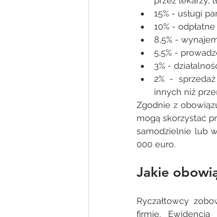
przez lekarzy, 
15% - usługi pa
10% - odpłatne
8,5% - wynajem 
5,5% - prowadze
3% - działalnoś
2% - sprzedaż
innych niż prz
Zgodnie z obowiązu
mogą skorzystać prz
samodzielnie lub w
000 euro. 
Jakie obowią
Ryczałtowcy zobow
firmie. Ewidencj