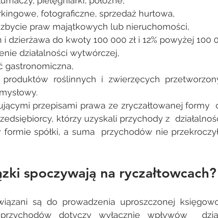
tłumaczy, pielęgniarki, położne, 
rkingowe, fotograficzne, sprzedaż hurtowa, 
 zbycie praw majątkowych lub nieruchomości, 
i dzierżawa do kwoty 100 000 zł i 12% powyżej 100 0
nie działalności wytwórczej, 
ć gastronomiczna, 
 produktów roślinnych i zwierzęcych przetworzo
emysłowy. 
jącymi przepisami prawa ze zryczałtowanej formy  
edsiębiorcy, którzy uzyskali przychody z  działalnoś
 formie spółki, a suma  przychodów nie przekroczył
zki spoczywają na ryczałtowcach?
iązani są do prowadzenia uproszczonej księgowo
a przychodów dotyczy wyłącznie wpływów  działa