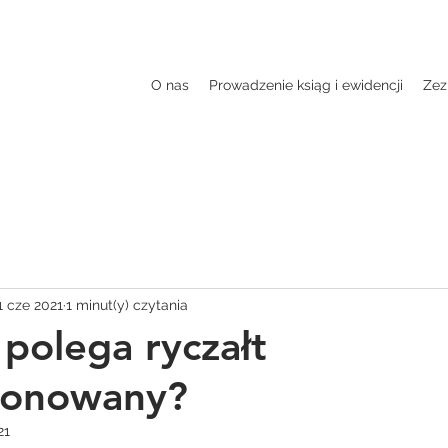
O nas
Prowadzenie ksiąg i ewidencji
Zez
1 cze 2021
1 minut(y) czytania
polega ryczałt
jonowany?
21