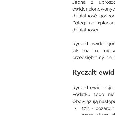
Jedną z uproszc
ewidencjonowanyc
działalność gospod
Polega na wpłacani
działalności. 
Ryczałt ewidencjo
jak ma to miejs
przedsiębiorcy nie
Ryczałt ewid
Ryczałt ewidencjon
Podatku tego nie
Obowiązują następu
17% - pozaroln