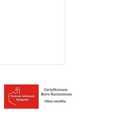
prowadzić księgowość
dnoosobowej