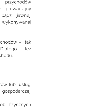
przychodów  
 prowadzący  
bądź  jawnej. 
ju wykonywanej 
chodów -  tak 
latego  też 
hodu.  
w lub  usług. 
ospodarczej. 
b  fizycznych 