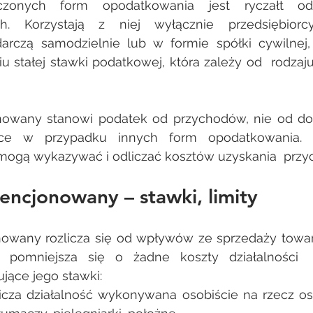
zonych form opodatkowania jest ryczałt od 
h. Korzystają z niej wyłącznie przedsiębiorcy
arczą samodzielnie lub w formie spółki cywilnej, 
u stałej stawki podatkowej, która zależy od  rodza
nowany stanowi podatek od przychodów, nie od do
ce w przypadku innych form opodatkowania. D
 mogą wykazywać i odliczać kosztów uzyskania  przyc
encjonowany – stawki, limity 
owany rozlicza się od wpływów ze sprzedaży towaró
 pomniejsza się o żadne koszty działalności  g
jące jego stawki: 
icza działalność wykonywana osobiście na rzecz osó