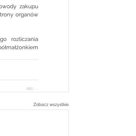
owody zakupu 
trony organów 
o  rozliczania 
spółmałżonkiem 
Zobacz wszystkie