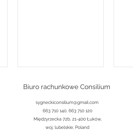
Biuro rachunkowe Consilium
sygneckiconsilium@gmail.com
663 710 140, 663 710 120
Międzyrzecka 72b, 21-400 Łuków,
Kto musi prowadzić pełną
Jak 
woj. lubelskie, Poland
księgowość?
w je