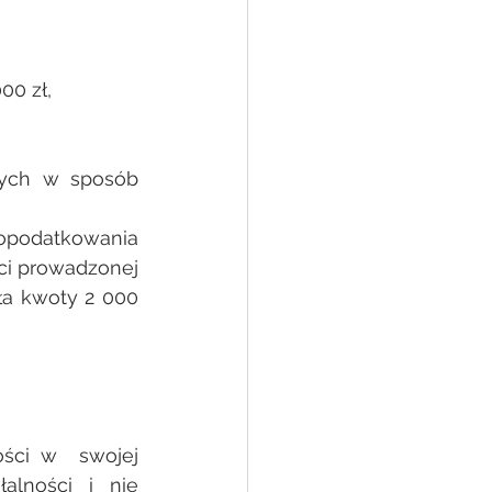
00 zł, 
nych w sposób 
opodatkowania 
ci prowadzonej 
a kwoty 2 000 
 
ści w  swojej 
lności i nie 